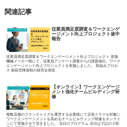
関連記事
従業員満足度調査＆ワークエンゲ
データ分析活用
ージメント向上プロジェクト途中
報告
従業員満足度調査＆ワークエンゲージメント向上プロジェクト 老舗
機械メーカー様にて、従業員アンケート調査からの課題抽出、ワーク
エンゲージメント向上プロジェクトを実施しました。 取組みプロセ
ス 新経営陣直轄の経営企画室...
【オンライン】ワークエンゲージ
イベントレポート
メント強化チームビルディング研
修
複数店舗のフランチャイズを運営する企業様にて店長クラスを対象に
ワークエンゲージメントを高めるチームビルディング研修をオンライ
ンにて実施させて頂きました。 当日のプログラム 当日は下記の３部