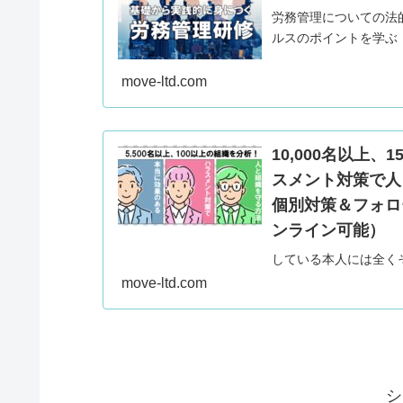
労務管理についての法
ルスのポイントを学ぶ
move-ltd.com
10,000名以上
スメント対策で人
個別対策＆フォロ
ンライン可能）
している本人には全く
人々は日々ストレスに
move-ltd.com
は退職リスク・メンタ
ブ）では5,500名以
るハラスメント対策を
シ