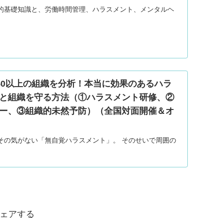
的基礎知識と、労働時間管理、ハラスメント、メンタルヘ
、150以上の組織を分析！本当に効果のあるハラ
と組織を守る方法（①ハラスメント研修、②
ー、③組織的未然予防）（全国対面開催＆オ
その気がない「無自覚ハラスメント」。 そのせいで周囲の
さらされ、生産性が下がっているかもしれません。 さらに
ルリスクの危険が常に潜んでいます。 株式会社夢峰（ムー
上、100以上の組織を個性分析より導き出した本当に効果のあ
提供しております。
ェアする