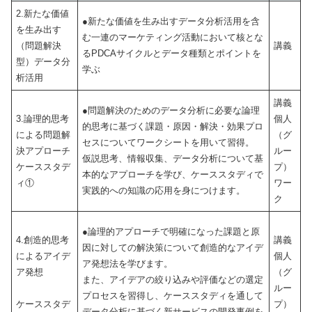
2.新たな価値
●新たな価値を生み出すデータ分析活用を含
を生み出す
む一連のマーケティング活動において核とな
（問題解決
講義
るPDCAサイクルとデータ種類とポイントを
型）データ分
学ぶ
析活用
講義
●問題解決のためのデータ分析に必要な論理
3.論理的思考
個人
的思考に基づく課題・原因・解決・効果プロ
による問題解
（グ
セスについてワークシートを用いて習得。
決アプローチ
ルー
仮説思考、情報収集、データ分析について基
ケーススタデ
プ）
本的なアプローチを学び、ケーススタディで
ィ①
ワー
実践的への知識の応用を身につけます。
ク
●論理的アプローチで明確になった課題と原
4.創造的思考
講義
因に対しての解決策について創造的なアイデ
によるアイデ
個人
ア発想法を学びます。
ア発想
（グ
また、アイデアの絞り込みや評価などの選定
ルー
プロセスを習得し、ケーススタディを通して
ケーススタデ
プ）
データ分析に基づく新サービスの開発事例を