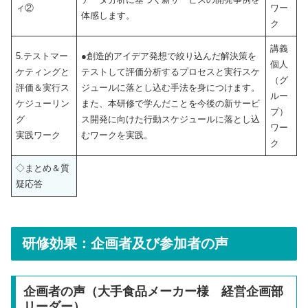
ィ②
ワー
体感します。
ク
講義
5.テストマー
●創造的アイデア発想で絞り込んだ解決策を
個人
ケティングと
テストして評価分析するプロセスと実行スケ
（グ
評価＆実行ス
ジュールに落とし込む手法を身につけます。
ルー
ケジューリン
また、本研修で学んだことを今後の新サービ
プ）
グ
ス開発に向けた行動スケジュールに落とし込
ワー
実践ワーク
むワークを実践。
ク
◇まとめ＆質
疑応答
研修効果：企画者及び参加者の声
企画者の声（大手食品メーカー様 経営企画部
リーダー）